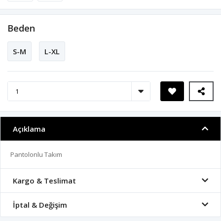
Beden
S-M
L-XL
Açıklama
Pantolonlu Takım
Kargo & Teslimat
İptal & Değişim