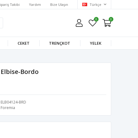
ipariş Takibi
Yardım
Bize Ulaşın
Türkçe
0
0
CEKET
TRENÇKOT
YELEK
Elbise-Bordo
ELB04124-BRD
Foremia