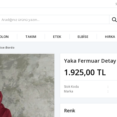
S
OLON
TAKIM
ETEK
ELBISE
HIRKA
ise-Bordo
Yaka Fermuar Detay 
1.925,00 TL
Stok Kodu
Marka
Renk