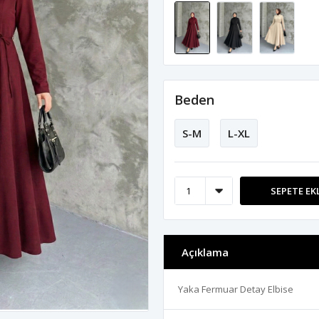
Beden
S-M
L-XL
SEPETE EK
Açıklama
Yaka Fermuar Detay Elbise