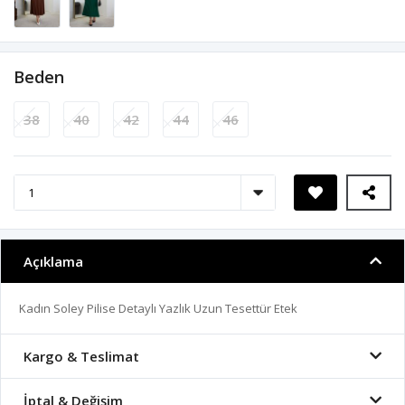
Beden
38
40
42
44
46
Açıklama
Kadın Soley Pilise Detaylı Yazlık Uzun Tesettür Etek
Kargo & Teslimat
İptal & Değişim