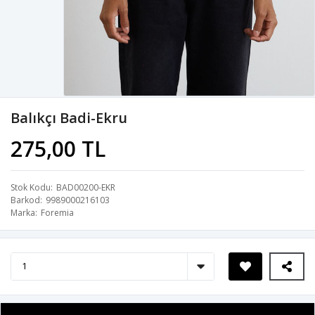
Balıkçı Badi-Ekru
275,00 TL
Stok Kodu
BAD00200-EKR
Barkod
9989000216103
Marka
Foremia