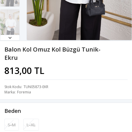
Balon Kol Omuz Kol Büzgü Tunik-
Ekru
813,00 TL
Stok Kodu
TUN05873-EKR
Marka
Foremia
Beden
S-M
L-XL