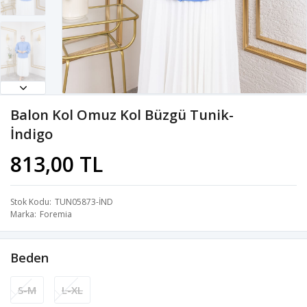
Balon Kol Omuz Kol Büzgü Tunik-
İndigo
813,00 TL
Stok Kodu
TUN05873-İND
Marka
Foremia
Beden
S-M
L-XL