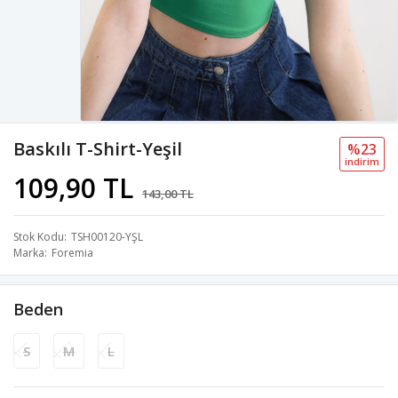
Baskılı T-Shirt-Yeşil
%23
i̇ndi̇ri̇m
109,90 TL
143,00 TL
Stok Kodu
TSH00120-YŞL
Marka
Foremia
Beden
S
M
L