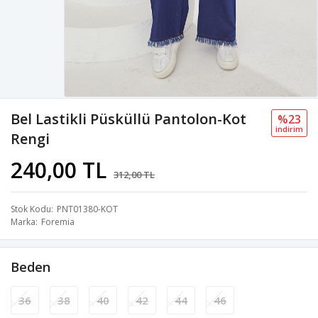
Bel Lastikli Püsküllü Pantolon-Kot
%23
i̇ndi̇ri̇m
Rengi
240,00 TL
312,00 TL
Stok Kodu
PNT01380-KOT
Marka
Foremia
Beden
36
38
40
42
44
46