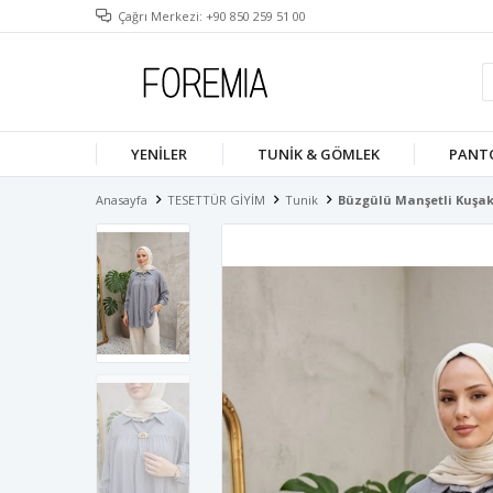
Çağrı Merkezi: +90 850 259 51 00
YENILER
TUNIK & GÖMLEK
PANT
Anasayfa
TESETTÜR GİYİM
Tunik
Büzgülü Manşetli Kuşak