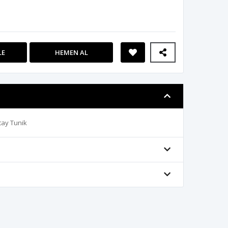
LE
HEMEN AL
tay Tunik