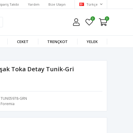
ipariş Takibi
Yardım
Bize Ulaşın
Türkçe
0
0
CEKET
TRENÇKOT
YELEK
şak Toka Detay Tunik-Gri
TUN05978-GRN
Foremia