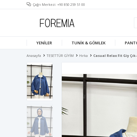
Çağrı Merkezi: +90 850 259 51 00
YENILER
TUNIK & GÖMLEK
PANT
Anasayfa
TESETTÜR GİYİM
Hırka
Casual Relax Fit Giy Çık