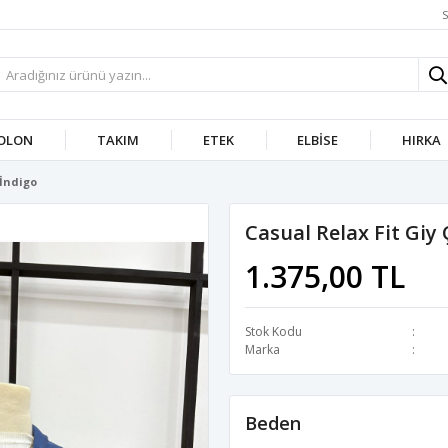
S
OLON
TAKIM
ETEK
ELBISE
HIRKA
-İndigo
Casual Relax Fit Giy 
1.375,00 TL
Stok Kodu
Marka
Beden