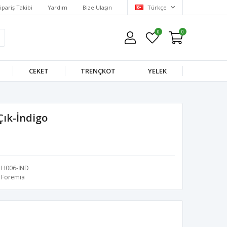
ipariş Takibi
Yardım
Bize Ulaşın
Türkçe
0
0
CEKET
TRENÇKOT
YELEK
Çık-İndigo
H006-İND
Foremia