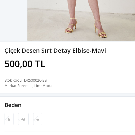
Çiçek Desen Sırt Detay Elbise-Mavi
500,00 TL
Stok Kodu
DRS00026-38
Marka
Foremia
,
LimeModa
Beden
S
M
L