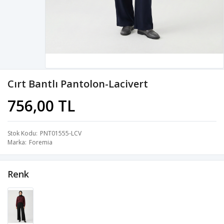
Cırt Bantlı Pantolon-Lacivert
756,00 TL
Stok Kodu
PNT01555-LCV
Marka
Foremia
Renk