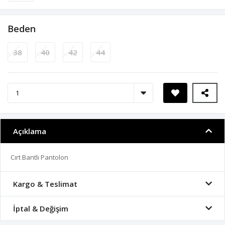
Beden
38
40
42
44
Açıklama
Cırt Bantlı Pantolon
Kargo & Teslimat
İptal & Değişim