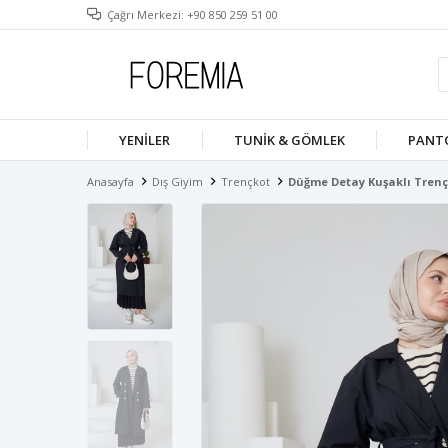
Çağrı Merkezi: +90 850 259 51 00
YENILER
TUNIK & GÖMLEK
PANT
Anasayfa
Dış Giyim
Trençkot
Düğme Detay Kuşaklı Trenç