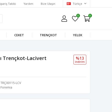
ipariş Takibi
Yardım
Bize Ulaşın
Türkçe
0
0
CEKET
TRENÇKOT
YELEK
 Trençkot-Lacivert
%13
i̇ndi̇ri̇m
TRÇ00115-LCV
Foremia