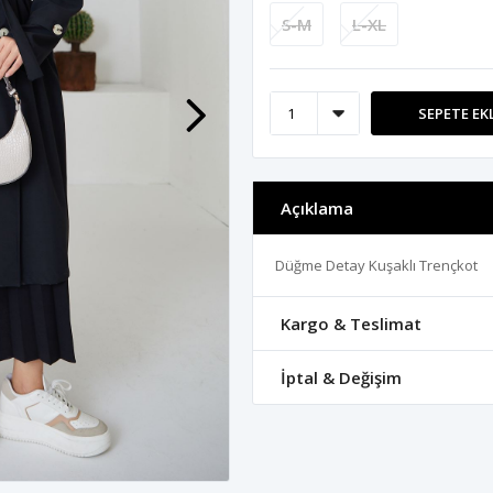
S-M
L-XL
SEPETE EK
Açıklama
Düğme Detay Kuşaklı Trençkot
Kargo & Teslimat
İptal & Değişim