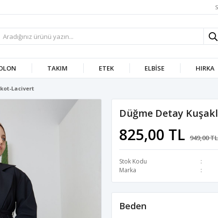
S
OLON
TAKIM
ETEK
ELBISE
HIRKA
kot-Lacivert
Düğme Detay Kuşaklı
825,00 TL
949,00 TL
Stok Kodu
Marka
Beden