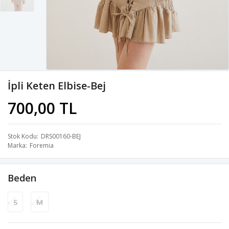
İpli Keten Elbise-Bej
700,00 TL
Stok Kodu
DRS00160-BEJ
Marka
Foremia
Beden
S
M