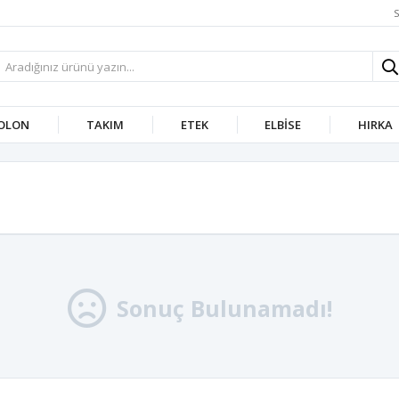
S
OLON
TAKIM
ETEK
ELBISE
HIRKA
Sonuç Bulunamadı!