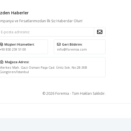
izden Haberler
mpanya ve Fırsatlarımızdan İlk Siz Haberdar Olun!
Müşteri Hizmetleri:
Geri Bildirim:
+90 850 259 51 00
info@foremia.com
Mağaza Adresi:
Merkez Mah. Gazi Osman Paşa Cad. Ünlü Sok. No:28-30B
Güngören/İstanbul
© 2026 Foremia - Tüm Hakları Saklıdır.