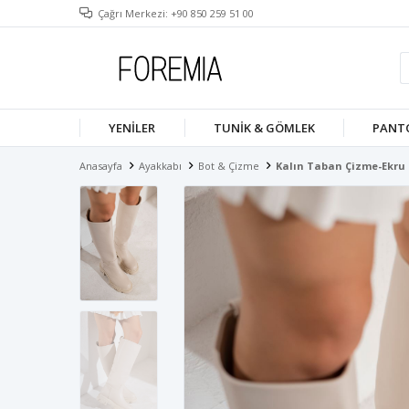
Çağrı Merkezi: +90 850 259 51 00
YENILER
TUNIK & GÖMLEK
PANT
Anasayfa
Ayakkabı
Bot & Çizme
Kalın Taban Çizme-Ekru