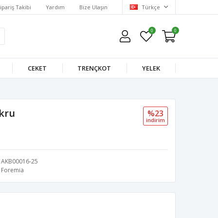
ipariş Takibi
Yardım
Bize Ulaşın
Türkçe
0
0
CEKET
TRENÇKOT
YELEK
kru
%23
i̇ndi̇ri̇m
AKB00016-25
Foremia