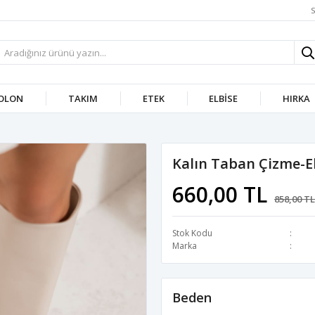
S
OLON
TAKIM
ETEK
ELBISE
HIRKA
Kalın Taban Çizme-E
660,00 TL
858,00 TL
Stok Kodu
Marka
Beden