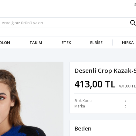
S
OLON
TAKIM
ETEK
ELBISE
HIRKA
Desenli Crop Kazak-
413,00 TL
431,00 TL
Stok Kodu
Marka
Beden