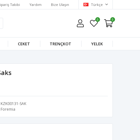
ipariş Takibi
Yardım
Bize Ulaşın
Türkçe
0
0
CEKET
TRENÇKOT
YELEK
Saks
KZK00131-SAK
Foremia