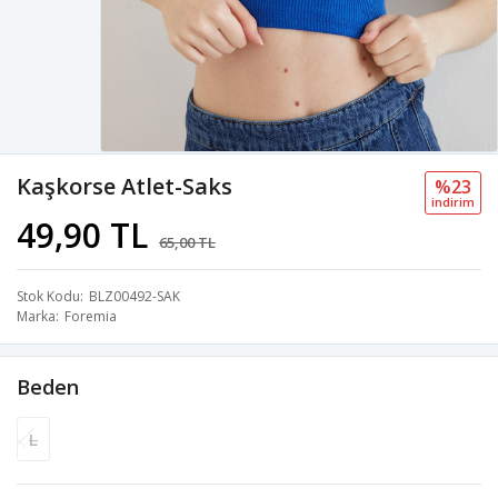
Kaşkorse Atlet-Saks
%23
i̇ndi̇ri̇m
49,90 TL
65,00 TL
Stok Kodu
BLZ00492-SAK
Marka
Foremia
Beden
L