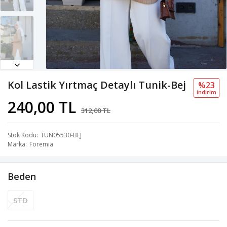
Kol Lastik Yırtmaç Detaylı Tunik-Bej
%23
i̇ndi̇ri̇m
240,00 TL
312,00 TL
Stok Kodu
TUN05530-BEJ
Marka
Foremia
Beden
STD