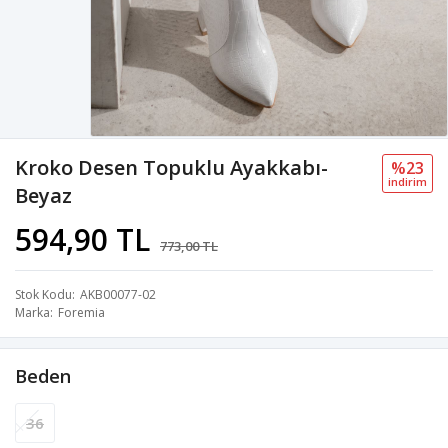
Kroko Desen Topuklu Ayakkabı-
%23
i̇ndi̇ri̇m
Beyaz
594,90 TL
773,00 TL
Stok Kodu
AKB00077-02
Marka
Foremia
Beden
36