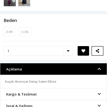
Beden
S-M
L-XL
Açıklama
Kuşak Aksesuar Detay Saten Elbise
Kargo & Teslimat
İptal & Değişim