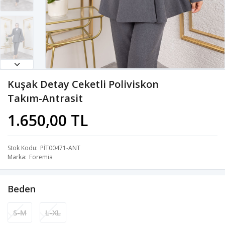
Kuşak Detay Ceketli Poliviskon
Takım-Antrasit
1.650,00 TL
Stok Kodu
PİT00471-ANT
Marka
Foremia
Beden
S-M
L-XL