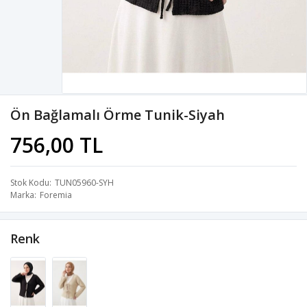
Ön Bağlamalı Örme Tunik-Siyah
756,00 TL
Stok Kodu
TUN05960-SYH
Marka
Foremia
Renk