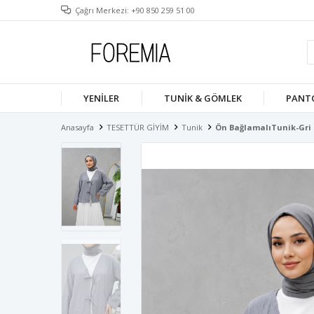
Çağrı Merkezi: +90 850 259 51 00
YENILER
TUNIK & GÖMLEK
PANT
Anasayfa
TESETTÜR GİYİM
Tunik
Ön BağlamalıTunik-Gri