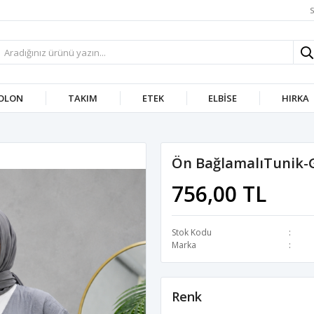
S
OLON
TAKIM
ETEK
ELBISE
HIRKA
Ön BağlamalıTunik-
756,00 TL
Stok Kodu
Marka
Renk