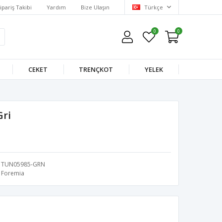
ipariş Takibi
Yardım
Bize Ulaşın
Türkçe
0
0
CEKET
TRENÇKOT
YELEK
Gri
TUN05985-GRN
Foremia