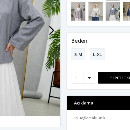
Beden
S-M
L-XL
SEPETE EK
Açıklama
Ön BağlamalıTunik