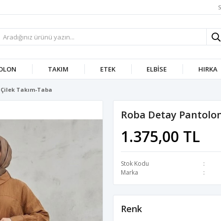
S
OLON
TAKIM
ETEK
ELBISE
HIRKA
 Çilek Takım-Taba
Roba Detay Pantolon
1.375,00 TL
Stok Kodu
Marka
Renk