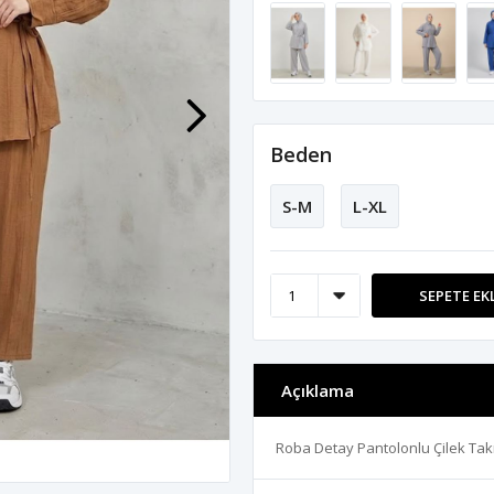
Beden
S-M
L-XL
SEPETE EK
Açıklama
Roba Detay Pantolonlu Çilek Ta