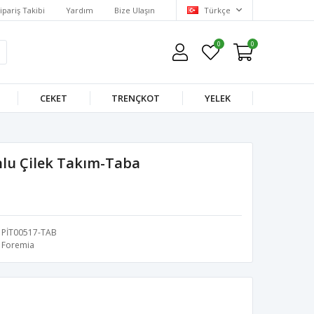
ipariş Takibi
Yardım
Bize Ulaşın
Türkçe
0
0
CEKET
TRENÇKOT
YELEK
lu Çilek Takım-Taba
PİT00517-TAB
Foremia