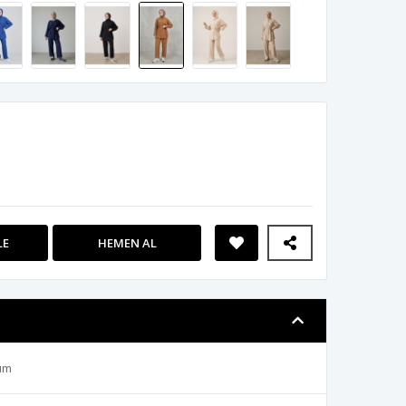
LE
HEMEN AL
kım