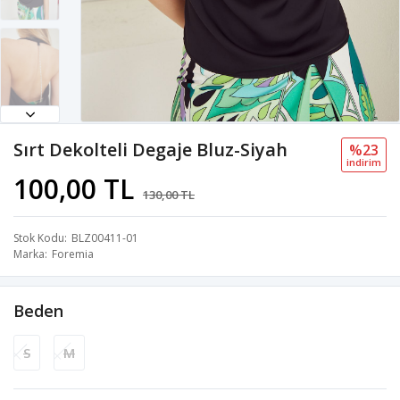
Sırt Dekolteli Degaje Bluz-Siyah
%23
i̇ndi̇ri̇m
100,00 TL
130,00 TL
Stok Kodu
BLZ00411-01
Marka
Foremia
Beden
S
M