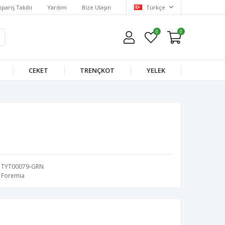
ipariş Takibi
Yardım
Bize Ulaşın
Türkçe
0
0
CEKET
TRENÇKOT
YELEK
TYT00079-GRN
Foremia