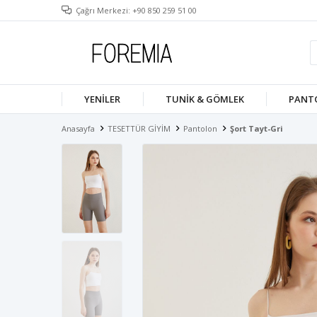
Çağrı Merkezi: +90 850 259 51 00
YENILER
TUNIK & GÖMLEK
PANT
Anasayfa
TESETTÜR GİYİM
Pantolon
Şort Tayt-Gri