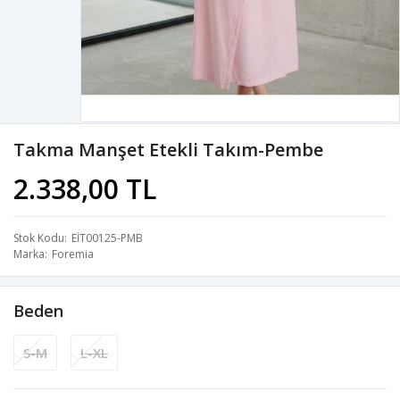
Takma Manşet Etekli Takım-Pembe
2.338,00 TL
Stok Kodu
EİT00125-PMB
Marka
Foremia
Beden
S-M
L-XL