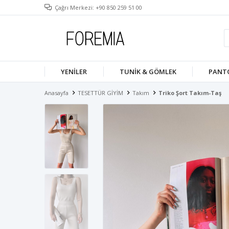
Çağrı Merkezi: +90 850 259 51 00
YENILER
TUNIK & GÖMLEK
PANT
Anasayfa
TESETTÜR GİYİM
Takım
Triko Şort Takım-Taş