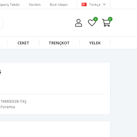
ipariş Takibi
Yardım
Bize Ulaşın
Türkçe
0
0
CEKET
TRENÇKOT
YELEK
ş
TKM00338-TAŞ
Foremia