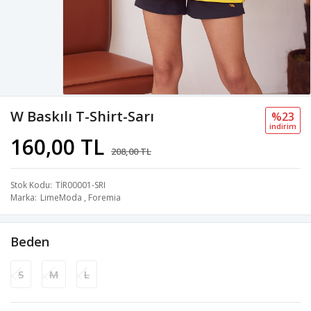
W Baskılı T-Shirt-Sarı
%23
i̇ndi̇ri̇m
160,00 TL
208,00 TL
Stok Kodu
TİR00001-SRI
Marka
LimeModa
,
Foremia
Beden
S
M
L