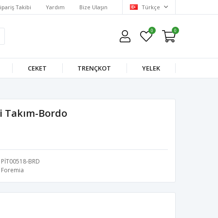
ipariş Takibi
Yardım
Bize Ulaşın
Türkçe
0
0
CEKET
TRENÇKOT
YELEK
li Takım-Bordo
PİT00518-BRD
Foremia