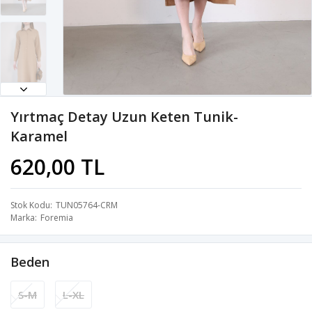
Yırtmaç Detay Uzun Keten Tunik-
Karamel
620,00 TL
Stok Kodu
TUN05764-CRM
Marka
Foremia
Beden
S-M
L-XL