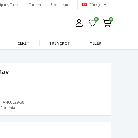
ipariş Takibi
Yardım
Bize Ulaşın
Türkçe
0
0
CEKET
TRENÇKOT
YELEK
Mavi
PAN00029-38
Foremia