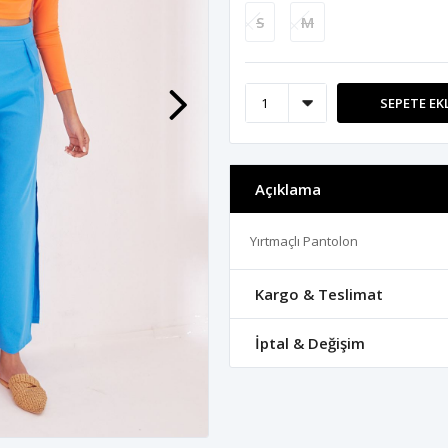
S
M
SEPETE EK
Açıklama
Yırtmaçlı Pantolon
Kargo & Teslimat
İptal & Değişim