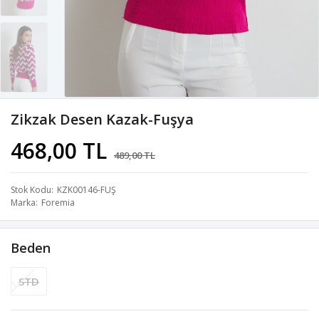
Zikzak Desen Kazak-Fuşya
468,00 TL
489,00 TL
Stok Kodu
KZK00146-FUŞ
Marka
Foremia
Beden
STD