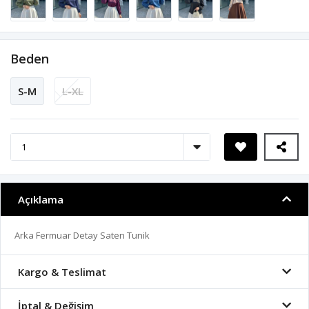
Beden
S-M
L-XL
Açıklama
Arka Fermuar Detay Saten Tunik
Kargo & Teslimat
İptal & Değişim