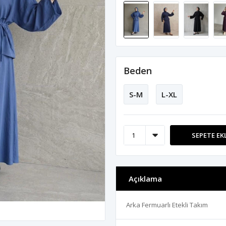
Beden
S-M
L-XL
SEPETE EK
Açıklama
Arka Fermuarlı Etekli Takım