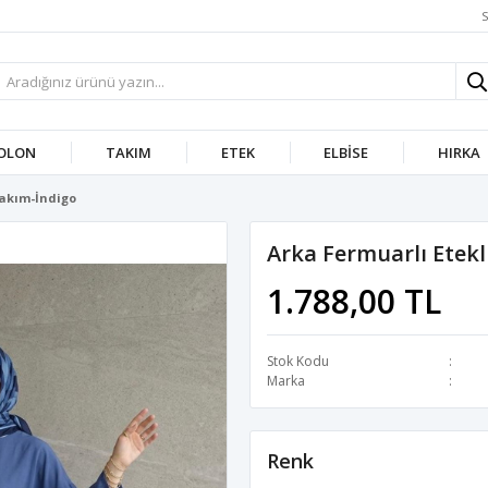
S
OLON
TAKIM
ETEK
ELBISE
HIRKA
Takım-İndigo
Arka Fermuarlı Etekl
1.788,00 TL
Stok Kodu
Marka
Renk