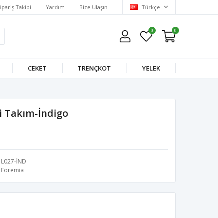
ipariş Takibi
Yardım
Bize Ulaşın
Türkçe
0
0
CEKET
TRENÇKOT
YELEK
i Takım-İndigo
L027-İND
Foremia