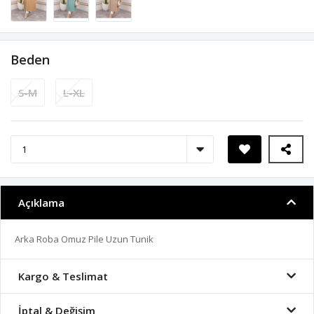
Beden
S-M
L-XL
Açıklama
Arka Roba Omuz Pile Uzun Tunik
Kargo & Teslimat
İptal & Değişim