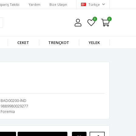
ipariş Takibi
Yardım
Bize Ulaşın
Türkçe
0
0
CEKET
TRENÇKOT
YELEK
BAD00200-İND
9889980029277
Foremia