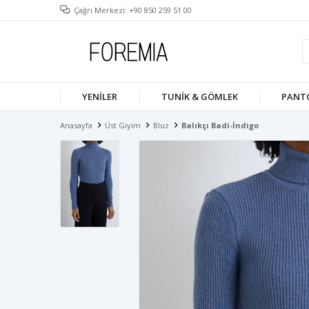
Çağrı Merkezi: +90 850 259 51 00
YENILER
TUNIK & GÖMLEK
PANT
Anasayfa
Üst Giyim
Bluz
Balıkçı Badi-İndigo