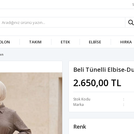
S
OLON
TAKIM
ETEK
ELBISE
HIRKA
an
Beli Tünelli Elbise-
2.650,00 TL
Stok Kodu
Marka
Renk