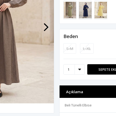
Beden
S-M
L-XL
SEPETE EK
Açıklama
Beli Tünelli Elbise