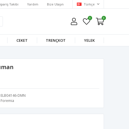
ipariş Takibi
Yardım
Bize Ulaşın
Türkçe
0
0
CEKET
TRENÇKOT
YELEK
Duman
ELB04146-DMN
Foremia