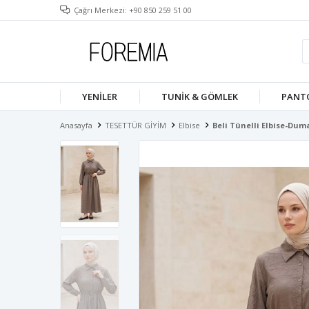
Çağrı Merkezi: +90 850 259 51 00
YENILER
TUNIK & GÖMLEK
PANT
Anasayfa
TESETTÜR GİYİM
Elbise
Beli Tünelli Elbise-Dum