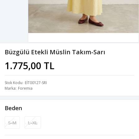
Büzgülü Etekli Müslin Takım-Sarı
1.775,00 TL
Stok Kodu
EİT00127-SRI
Marka
Foremia
Beden
S-M
L-XL