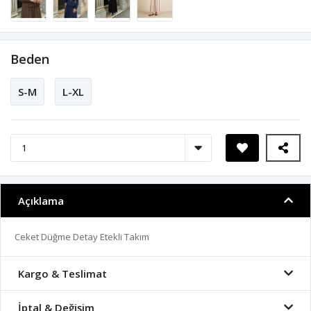
Beden
S-M
L-XL
Açıklama
Ceket Düğme Detay Etekli Takım
Kargo & Teslimat
İptal & Değişim