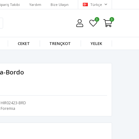
ipariş Takibi
Yardım
Bize Ulaşın
Türkçe
0
0
CEKET
TRENÇKOT
YELEK
ka-Bordo
HIR02423-BRD
Foremia