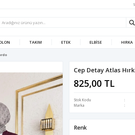
S
OLON
TAKIM
ETEK
ELBISE
HIRKA
ordo
Cep Detay Atlas Hır
825,00 TL
Stok Kodu
Marka
Renk