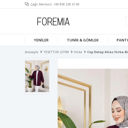
Çağrı Merkezi: +90 850 259 51 00
YENILER
TUNIK & GÖMLEK
PANT
Anasayfa
TESETTÜR GİYİM
Hırka
Cep Detay Atlas Hırka-B