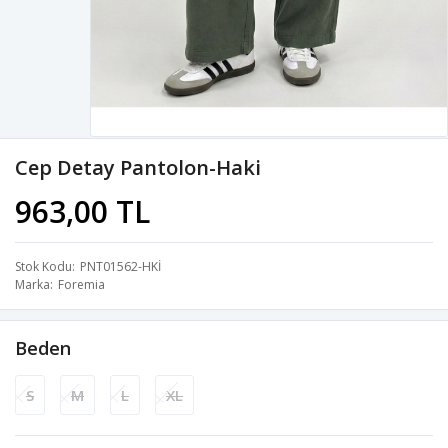
Cep Detay Pantolon-Haki
963,00 TL
Stok Kodu
PNT01562-HKİ
Marka
Foremia
Beden
S
M
L
XL