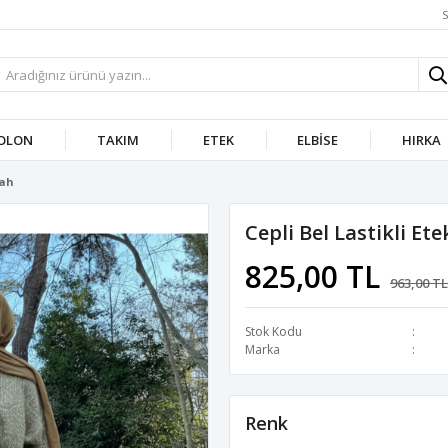
S
OLON
TAKIM
ETEK
ELBISE
HIRKA
yah
Cepli Bel Lastikli Et
825,00 TL
963,00 TL
Stok Kodu
Marka
Renk