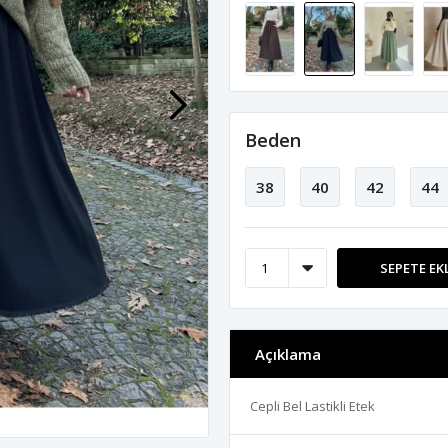
Beden
38
40
42
44
SEPETE EK
Açıklama
Cepli Bel Lastikli Etek