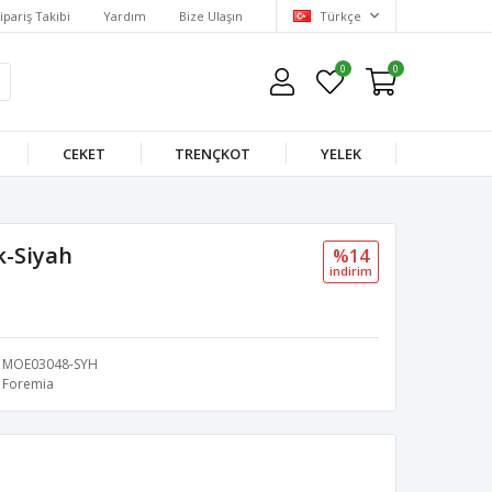
ipariş Takibi
Yardım
Bize Ulaşın
Türkçe
0
0
CEKET
TRENÇKOT
YELEK
ek-Siyah
%14
i̇ndi̇ri̇m
MOE03048-SYH
Foremia