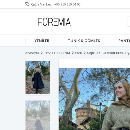
Çağrı Merkezi: +90 850 259 51 00
YENILER
TUNIK & GÖMLEK
PANT
Anasayfa
TESETTÜR GİYİM
Etek
Cepli Bel Lastikli Etek-Si