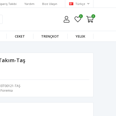
ipariş Takibi
Yardım
Bize Ulaşın
Türkçe
0
0
CEKET
TRENÇKOT
YELEK
 Takım-Taş
EİT00121-TAŞ
Foremia