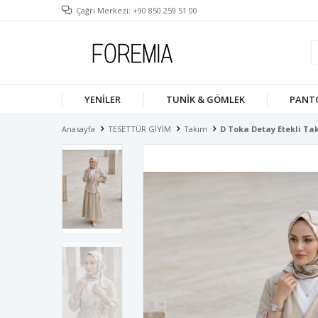
Çağrı Merkezi: +90 850 259 51 00
YENILER
TUNIK & GÖMLEK
PANT
Anasayfa
TESETTÜR GİYİM
Takım
D Toka Detay Etekli Ta