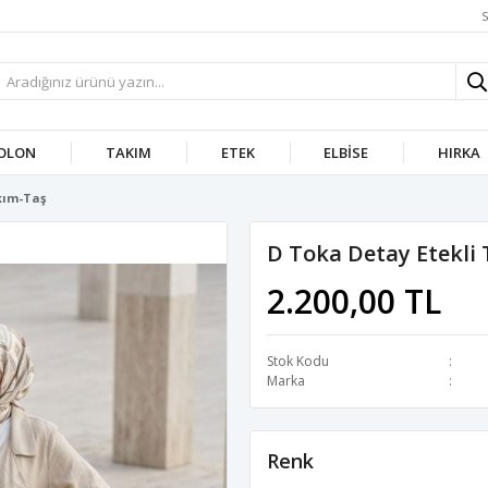
S
OLON
TAKIM
ETEK
ELBISE
HIRKA
kım-Taş
D Toka Detay Etekli
2.200,00 TL
Stok Kodu
Marka
Renk