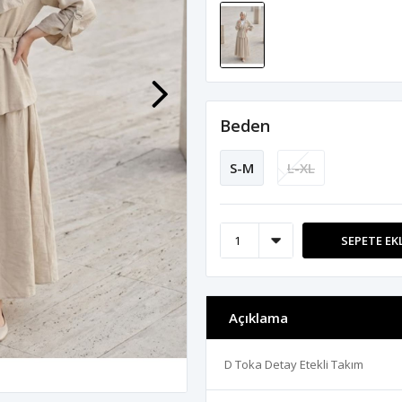
Beden
S-M
L-XL
SEPETE EK
Açıklama
D Toka Detay Etekli Takım