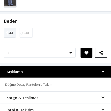
Beden
S-M
L-XL
Açıklama
Düğme Detay Pantolonlu Takım
Kargo & Teslimat
İptal & Değişim