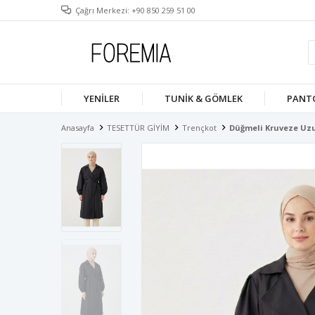
Çağrı Merkezi: +90 850 259 51 00
YENILER
TUNIK & GÖMLEK
PANT
Anasayfa
TESETTÜR GİYİM
Trençkot
Düğmeli Kruveze Uz