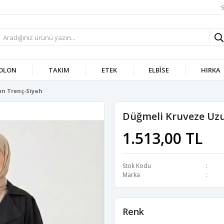
S
OLON
TAKIM
ETEK
ELBISE
HIRKA
un Trenç-Siyah
Düğmeli Kruveze Uzu
1.513,00 TL
Stok Kodu
Marka
Renk