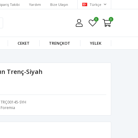
ipariş Takibi
Yardım
Bize Ulaşın
Türkçe
0
0
CEKET
TRENÇKOT
YELEK
n Trenç-Siyah
TRÇ00145-SYH
Foremia