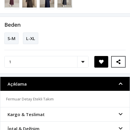
Beden
S-M
L-XL
Açıklama
Fermuar Detay Etekli Takım
Kargo & Teslimat
İptal & Değişim