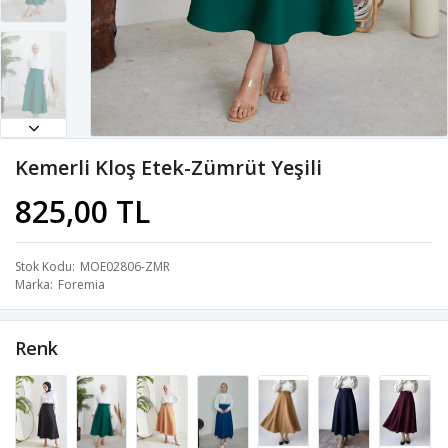
Kemerli Kloş Etek-Zümrüt Yeşili
825,00 TL
Stok Kodu
MOE02806-ZMR
Marka
Foremia
Renk