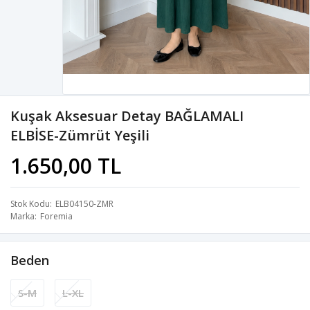
Kuşak Aksesuar Detay BAĞLAMALI
ELBİSE-Zümrüt Yeşili
1.650,00 TL
Stok Kodu
ELB04150-ZMR
Marka
Foremia
Beden
S-M
L-XL